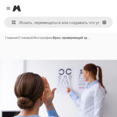
Magnific
Close menu
Поиск 
Главная
/
Стоковый
/
Фотографии
/
Врач, проверяющий зр…