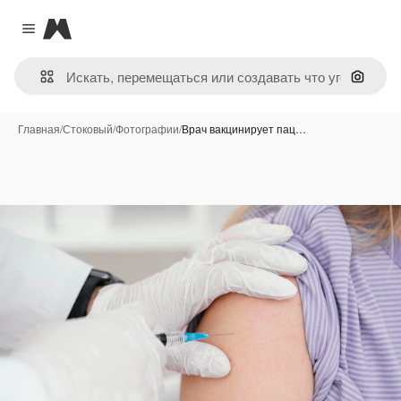
Magnific
Close menu
Поиск 
Главная
/
Стоковый
/
Фотографии
/
Врач вакцинирует пац…