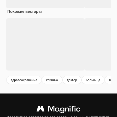
Похожие векторы
здравоохранение
клиника
доктор
больница
healt
Креативная платформа для создания ваших лучших работ.