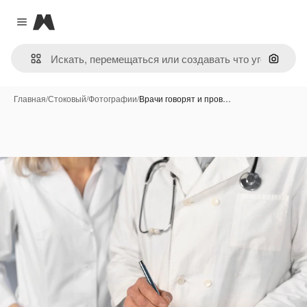
Magnific
Close menu
Поиск 
Главная
/
Стоковый
/
Фотографии
/
Врачи говорят и пров…