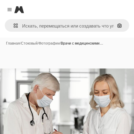
Magnific
Close menu
Поиск 
Главная
/
Стоковый
/
Фотографии
/
Врачи с медицинскими…