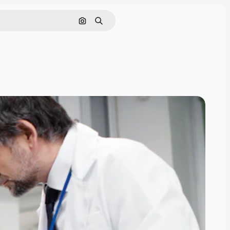
Поиск по изображению
Поиск