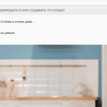
и
/
Собака и хозяин дома…
 на диване