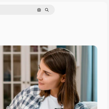
Поиск по изображению
Поиск