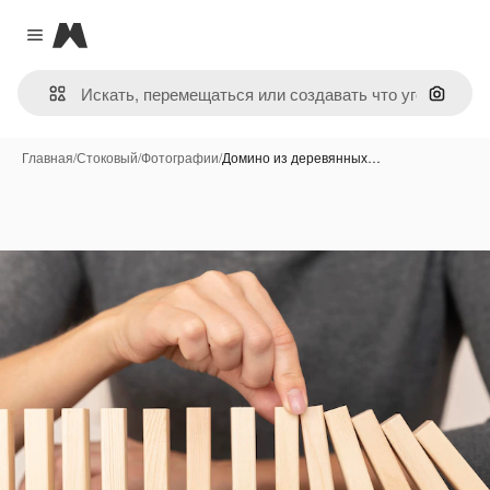
Magnific
Close menu
Поиск 
Главная
/
Стоковый
/
Фотографии
/
Домино из деревянных…