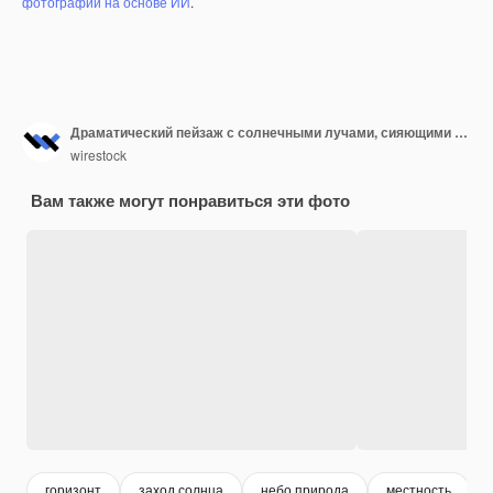
фотографий на основе ИИ
.
Драматический пейзаж с солнечными лучами, сияющими через темное облачное небо
wirestock
Вам также могут понравиться эти фото
горизонт
заход солнца
небо природа
местность