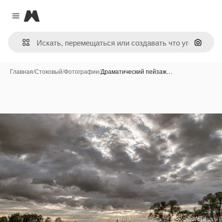
Magnific
Close menu
Поиск 
Главная
/
Стоковый
/
Фотографии
/
Драматический пейзаж…