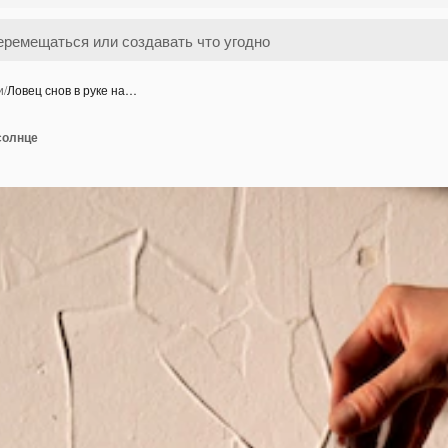
и
/
Ловец снов в руке на…
 солнце