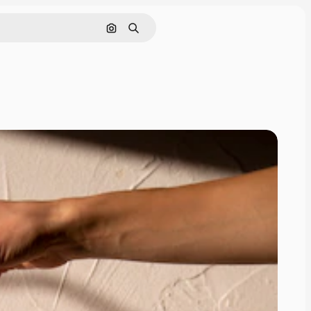
Поиск по изображению
Поиск