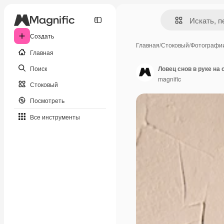
Создать
Главная
/
Стоковый
/
Фотографи
Главная
Поиск
Ловец снов в руке на
magnific
Стоковый
Посмотреть
Все инструменты