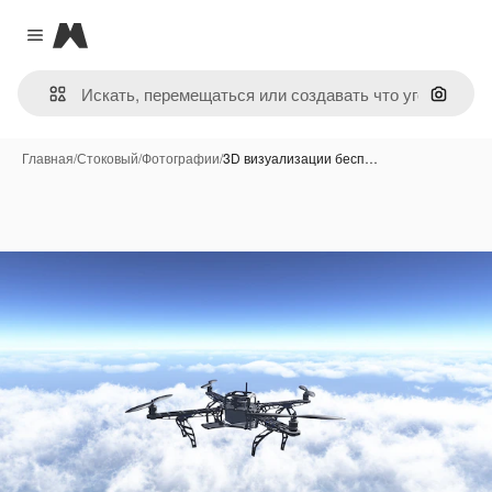
Magnific
Close menu
Поиск 
Главная
/
Стоковый
/
Фотографии
/
3D визуализации бесп…