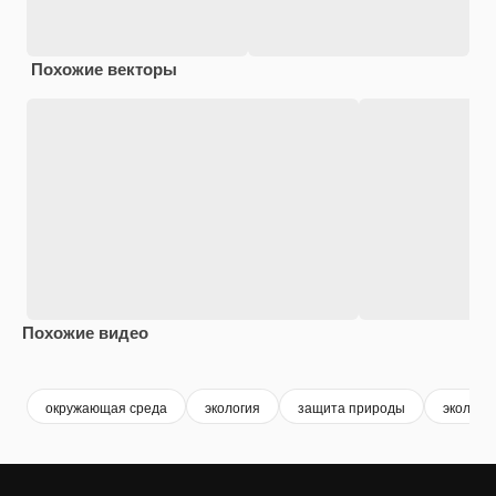
Похожие векторы
Похожие видео
Premium
Premium
Premium
Premium
окружающая среда
экология
защита природы
экологи