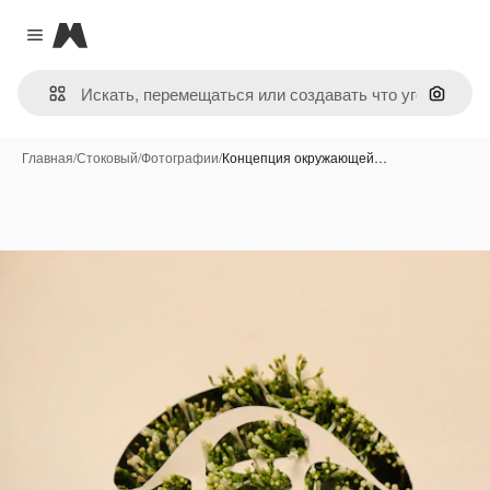
Magnific
Close menu
Поиск 
Главная
/
Стоковый
/
Фотографии
/
Концепция окружающей…