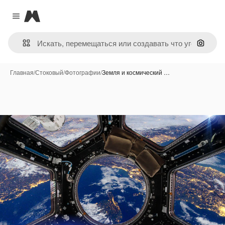
Magnific
Close menu
Поиск 
Главная
/
Стоковый
/
Фотографии
/
Земля и космический …