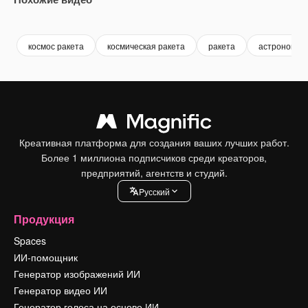
Premium
Premium
Premium
Premium
космос ракета
космическая ракета
ракета
астрономия
Креативная платформа для создания ваших лучших работ.
Более 1 миллиона подписчиков среди креаторов,
предприятий, агентств и студий.
Pусский
Продукция
Spaces
ИИ-помощник
Генератор изображений ИИ
Генератор видео ИИ
Генератор голоса на основе ИИ