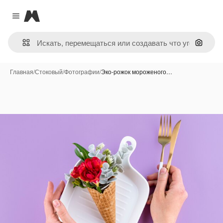
Magnific
Close menu
Поиск 
Главная
/
Стоковый
/
Фотографии
/
Эко-рожок мороженого…