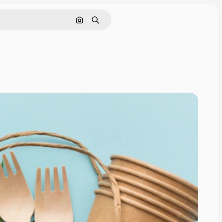
Поиск по изображению
Поиск