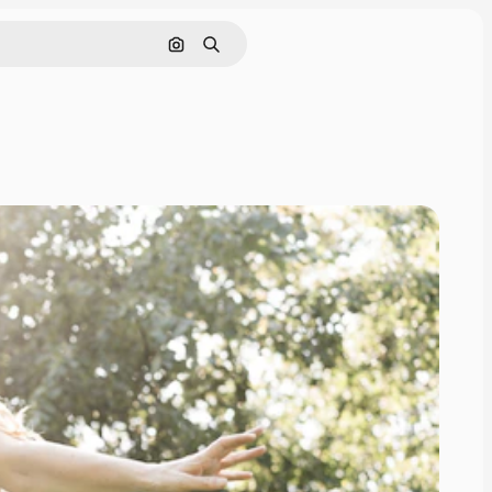
Поиск по изображению
Поиск