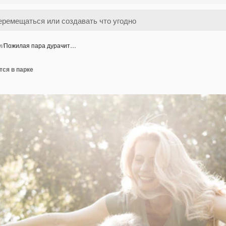
и
/
Пожилая пара дурачит…
ся в парке