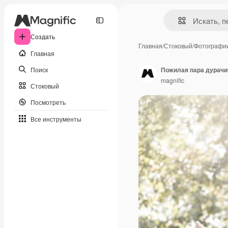
Создать
Главная
/
Стоковый
/
Фотографи
Главная
Поиск
Пожилая пара дурачит
magnific
Стоковый
Посмотреть
Все инструменты