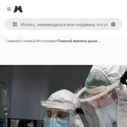
Magnific
Close menu
Поиск 
Главная
/
Стоковый
/
Фотографии
/
Пожилой мужчина дыши…