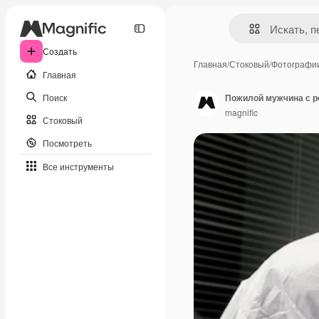
Создать
Главная
/
Стоковый
/
Фотографи
Главная
Поиск
Пожилой мужчина с р
magnific
Стоковый
Посмотреть
Все инструменты