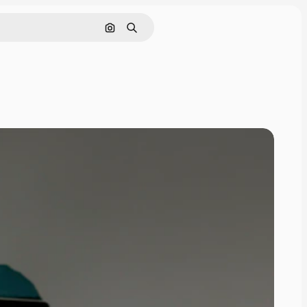
Поиск по изображению
Поиск