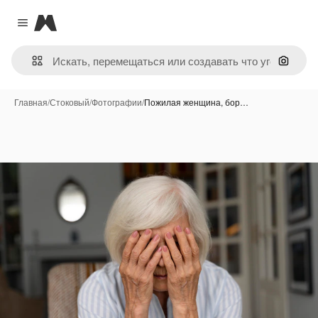
Magnific
Close menu
Поиск 
Главная
/
Стоковый
/
Фотографии
/
Пожилая женщина, бор…