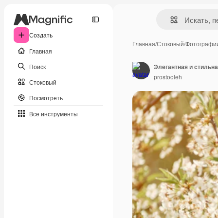
Создать
Главная
/
Стоковый
/
Фотографи
Главная
Поиск
Элегантная и стильна
prostooleh
Стоковый
Посмотреть
Все инструменты