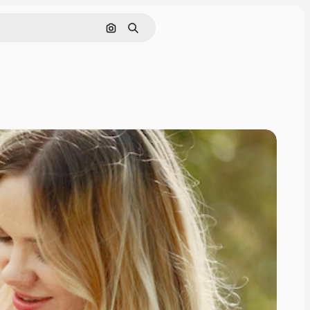
Поиск по изображению
Поиск