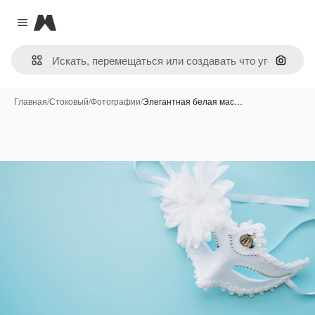
Magnific
Close menu
Поиск 
Главная
/
Стоковый
/
Фотографии
/
Элегантная белая мас…