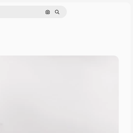
Поиск по изображению
Поиск