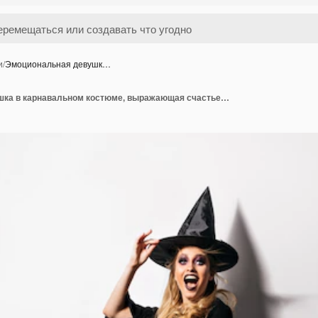
и
/
Эмоциональная девушк…
Эмоциональная девушка в карнавальном костюме, выражающая счастье в хэллоуин. очаровательная блондинка носит волшебную шляпу.