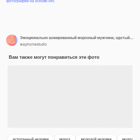
фотографий на основе ИИ
.
Эмоционально шокированный морозный мужчина, одетый в зимнюю верхнюю одежду, держит замороженную рыбу, и ему очень холодно при низкой температуре в северном месте.
wayhomestudio
Вам также могут понравиться эти фото
испуганный человек
мороз
молодой человек
молодой 