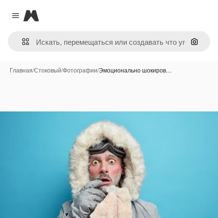
Magnific
Close menu
Поиск 
Главная
/
Стоковый
/
Фотографии
/
Эмоционально шокиров…