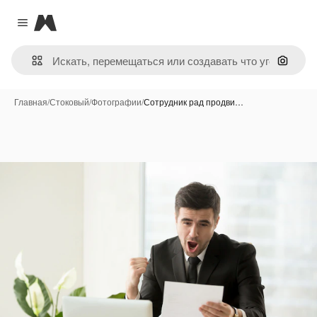
Magnific
Close menu
Поиск 
Главная
/
Стоковый
/
Фотографии
/
Сотрудник рад продви…