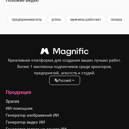
Premium
Premium
Premium
Premium
предприниматель
успех
мужчина работает
генеральн
Креативная платформа для создания ваших лучших работ.
Более 1 миллиона подписчиков среди креаторов,
предприятий, агентств и студий.
Pусский
Продукция
Spaces
ИИ-помощник
Генератор изображений ИИ
Генератор видео ИИ
Генератор голоса на основе ИИ