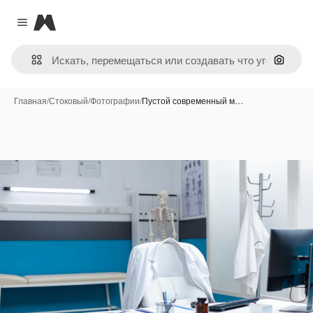
Magnific
Close menu
Поиск 
Главная
/
Стоковый
/
Фотографии
/
Пустой современный м…