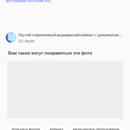
фотографий на основе ИИ
.
Пустой современный медицинский кабинет с документами о заболеваниях на столе, оборудованном современной мебелью. Больничное рабочее место, на котором никто не готов к консультации по болезни. Медицинская поддержка
DC Studio
Вам также могут понравиться эти фото
больница внутри
кабинет
медицинское оборудование