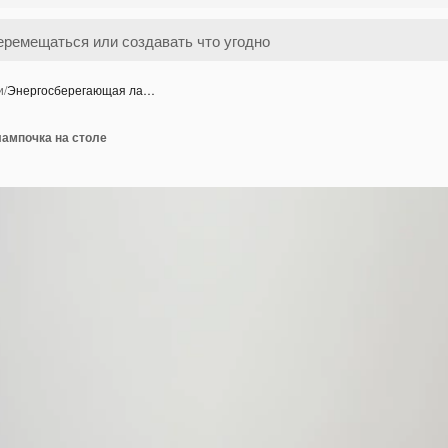
и
/
Энергосберегающая ла…
ампочка на столе