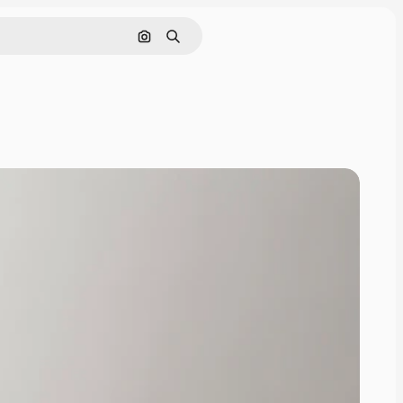
Поиск по изображению
Поиск