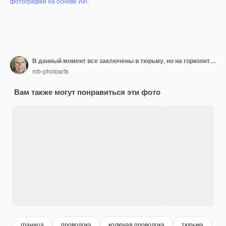
фотографий на основе ИИ
.
В данный момент все заключены в тюрьму, но на горизонте есть луч света.
mb-photoarts
Вам также могут понравиться эти фото
граница
проволока
колючая проволока
тюрьма
с