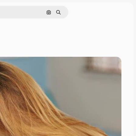
Поиск по изображению
Поиск