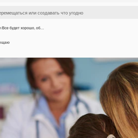
и
/
Все будет хорошо, об…
бещаю