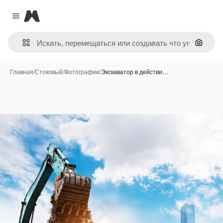
Magnific
Close menu
Поиск 
Главная
/
Стоковый
/
Фотографии
/
Экскаватор в действи…