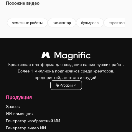
Похожие видео
Premium
Premium
Сгенерировано с помощью ИИ
Premium
Premium
Сгенериров
земляные работы
экскаватор
бульдозер
строительств
Креативная платформа для создания ваших лучших работ.
Более 1 миллиона подписчиков среди креаторов,
предприятий, агентств и студий.
Pусский
Продукция
Spaces
ИИ-помощник
Генератор изображений ИИ
Генератор видео ИИ