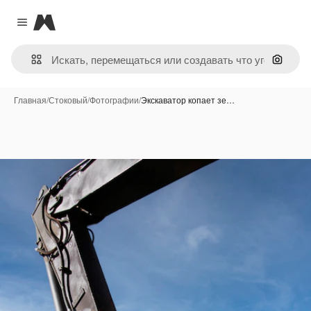
Magnific
Close menu
Поиск 
Главная
/
Стоковый
/
Фотографии
/
Экскаватор копает зе…