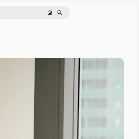
Поиск по изображению
Поиск