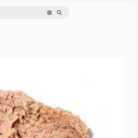
Поиск по изображению
Поиск