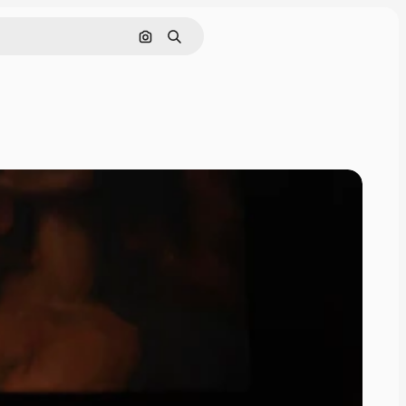
Поиск по изображению
Поиск