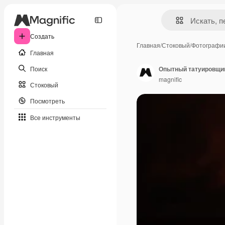
Создать
Главная
/
Стоковый
/
Фотографи
Главная
Поиск
Опытный татуировщик
magnific
Стоковый
Посмотреть
Все инструменты