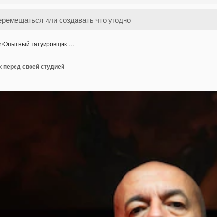
и
/
Опытный татуировщик …
 перед своей студией