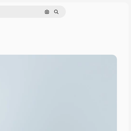
Поиск по изображению
Поиск