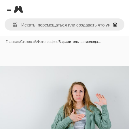
Magnific
Close menu
Поиск 
Главная
/
Стоковый
/
Фотографии
/
Выразительная молода…