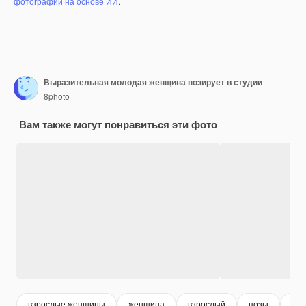
фотографий на основе ИИ
.
Выразительная молодая женщина позирует в студии
8photo
Вам также могут понравиться эти фото
взрослые женщины
женщина
взрослый
позы
чел