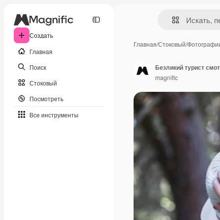
Создать
Главная
/
Стоковый
/
Фотографи
Главная
Поиск
Безликий турист смот
magnific
Стоковый
Посмотреть
Все инструменты