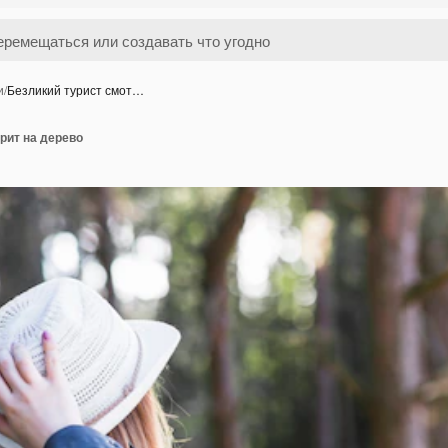
и
/
Безликий турист смот…
рит на дерево