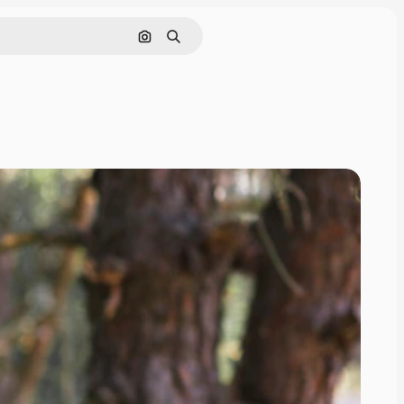
Поиск по изображению
Поиск