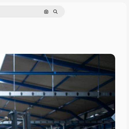
Поиск по изображению
Поиск