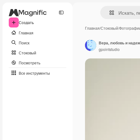
Создать
Главная
/
Стоковый
/
Фотографи
Главная
Поиск
Вера, любовь и надеж
gpointstudio
Стоковый
Посмотреть
Все инструменты