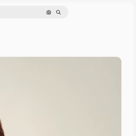
Поиск по изображению
Поиск