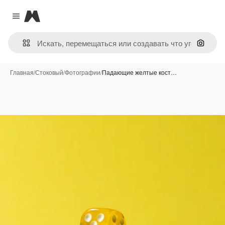
Magnific
Close menu
Поиск 
Главная
/
Стоковый
/
Фотографии
/
Падающие желтые кост…