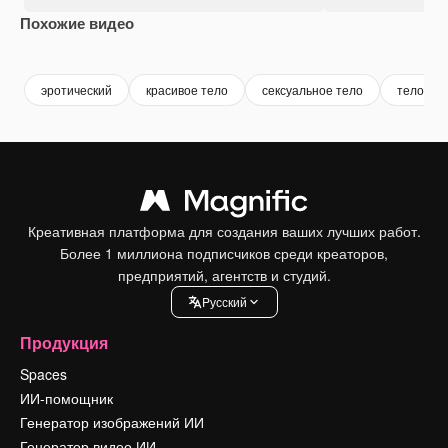
Похожие видео
Premium
Premium
Premium
Premium
эротический
красивое тело
сексуальное тело
тело
Креативная платформа для создания ваших лучших работ.
Более 1 миллиона подписчиков среди креаторов,
предприятий, агентств и студий.
Pусский
Продукция
Spaces
ИИ-помощник
Генератор изображений ИИ
Генератор видео ИИ