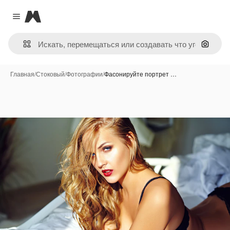
Magnific
Close menu
Поиск 
Главная
/
Стоковый
/
Фотографии
/
Фасонируйте портрет …