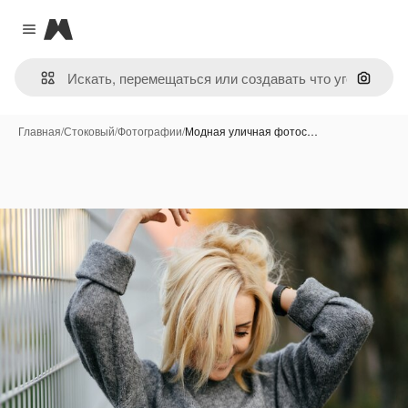
Magnific
Close menu
Поиск 
Главная
/
Стоковый
/
Фотографии
/
Модная уличная фотос…