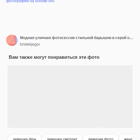
фотографий на основе ИИ
.
Модная уличная фотосессия стильной барышни в серой одежде
bristekjegor
Вам также могут понравиться эти фото
девушка фон
девушка смотрит
девушки фото
женские