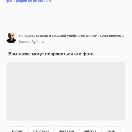
фотографий на основе ИИ
.
женщина-курьер в красной униформе держит коричневую коробку с едой на розовой, униформенной службе доставки работника
KamranAydinov
Вам также могут понравиться эти фото
курьер
работник
доставка
держит
люди
пор