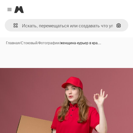
Magnific
Close menu
Поиск 
Главная
/
Стоковый
/
Фотографии
/
женщина-курьер в кра…