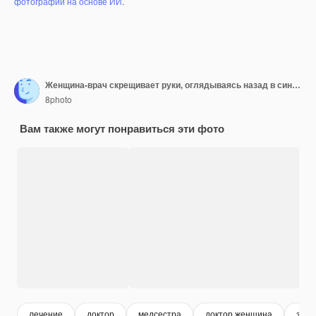
фотографий на основе ИИ
.
Женщина-врач скрещивает руки, оглядываясь назад в синей форме и с надеждой.
8photo
Вам также могут понравиться эти фото
лечение
доктор
медсестра
доктор женщина
здра