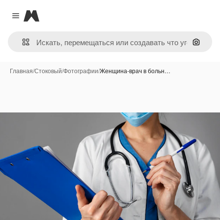
Magnific
Close menu
Поиск 
Главная
/
Стоковый
/
Фотографии
/
Женщина-врач в больн…