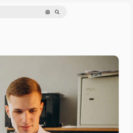
Поиск по изображению
Поиск