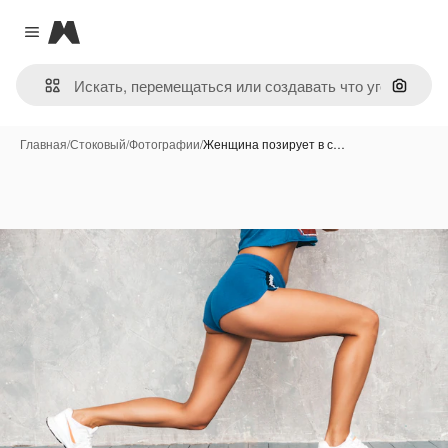
Magnific
Close menu
Поиск 
Главная
/
Стоковый
/
Фотографии
/
Женщина позирует в с…