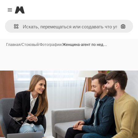
Magnific
Close menu
Поиск 
Главная
/
Стоковый
/
Фотографии
/
Женщина-агент по нед…