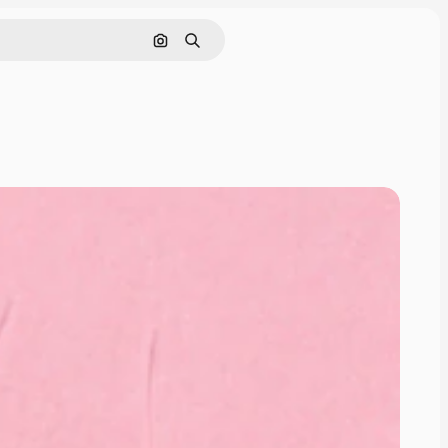
Поиск по изображению
Поиск