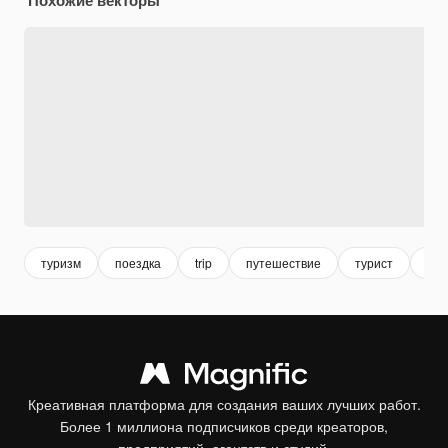
туризм
поездка
trip
путешествие
турист
пут
Креативная платформа для создания ваших лучших работ.
Более 1 миллиона подписчиков среди креаторов,
предприятий, агентств и студий.