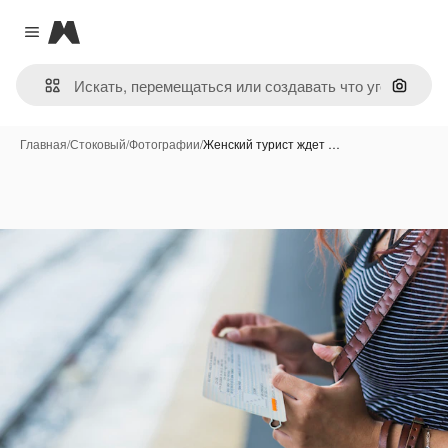
Magnific
Close menu
Поиск 
Главная
/
Стоковый
/
Фотографии
/
Женский турист ждет …