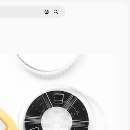
Поиск по изображению
Поиск