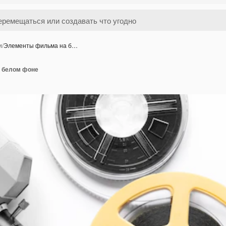
и
/
Элементы фильма на б…
 белом фоне