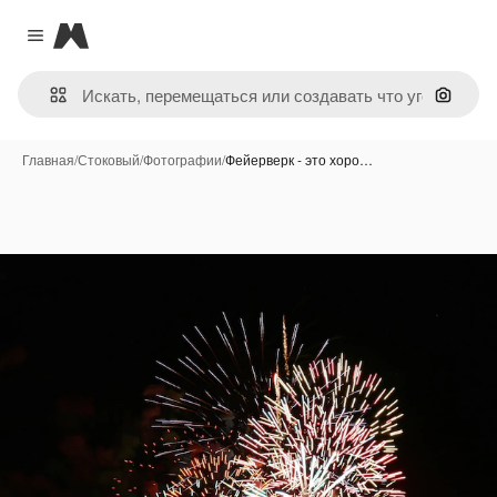
Magnific
Close menu
Поиск 
Главная
/
Стоковый
/
Фотографии
/
Фейерверк - это хоро…